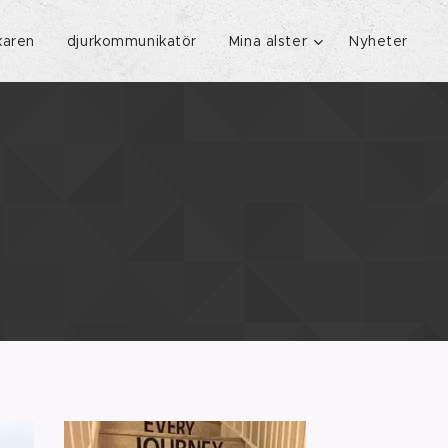
karen
djurkommunikatör
Mina alster
Nyheter