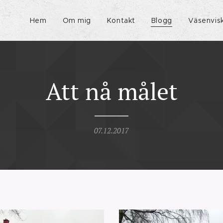
Hem
Om mig
Kontakt
Blogg
Väsenvis
Att nå målet
07.12.2017