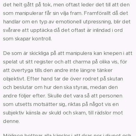
det helt gått på tok, men oftast leder det till att den
som manipulerar får sin vilja fram. Framförallt då det
handlar om en typ av emotionell utpressning, blir det
svårare att upptäcka då det oftast är inlindad i ord
som skapar kontroll.
De som är skickliga på att manipulera kan knepen i att
spelat ut sitt register och att charma på olika vis, för
att övertyga tills den andre inte längre tänker
objektivt. Efter hand tar de över rodret på skutan
och beslutar om hur den ska styras, medan den
andre följer efter. Skulle det vara så att personen
som utsetts motsätter sig, riktas på något vis en
subjektiv känsla av skuld och skam, till rädslor mot
denne.
Möjligen bottnar alla känslor i att dras ner i djupet och