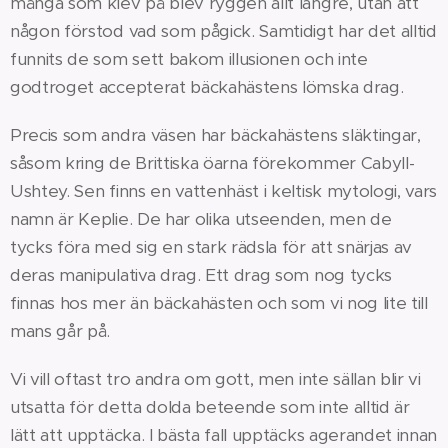
många som klev på blev ryggen allt längre, utan att
någon förstod vad som pågick. Samtidigt har det alltid
funnits de som sett bakom illusionen och inte
godtroget accepterat bäckahästens lömska drag.
Precis som andra väsen har bäckahästens släktingar,
såsom kring de Brittiska öarna förekommer Cabyll-
Ushtey. Sen finns en vattenhäst i keltisk mytologi, vars
namn är Keplie. De har olika utseenden, men de
tycks föra med sig en stark rädsla för att snärjas av
deras manipulativa drag. Ett drag som nog tycks
finnas hos mer än bäckahästen och som vi nog lite till
mans går på.
Vi vill oftast tro andra om gott, men inte sällan blir vi
utsatta för detta dolda beteende som inte alltid är
lätt att upptäcka. I bästa fall upptäcks agerandet innan