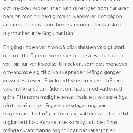
och mycket vacker, men kan säkerligen som här även
bära en mer brunaktig nyans. Kanske är det någon
annan vattenhäst som bor i dammen eller kanske i
myrmarken inte långt härifrån.
En gång i tiden var tron på bäckahästen väldigt stark
och i detta låg en enorm rädsla också. Bäckahästen
var i sin tur var kopplad till näcken, som det menades
omvandlade sig till olika skepnader. Många gånger
användes dessa båda för att skrämma barn från att
vara nyfikna på områden som hade med vatten att
göra. Eftersom möjligheten att hålla ett vakande öga
på de små under långa arbetsdagar nog var
begränsad. Just någon form av "vattendrag" har alltid
utgjort ett hot. Kanske inte konstigt att det finns
många skrämmande sägner där bäckahästen är