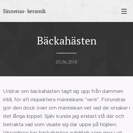
Sinnenas- keramik
Bäckahästen
03.06.2018
Undrar om bäckahästen tagit sig upp från dammen
intill, för att inspektera människans "verk". Förundras
gör den dock över om människan vet vad de orsakar i
det långa loppet. Själv kunde jag endast stå där och
betrakta vad som visade sig där uppe på höjden.
Visserligen har bäckahästen avbildats som mer i vit