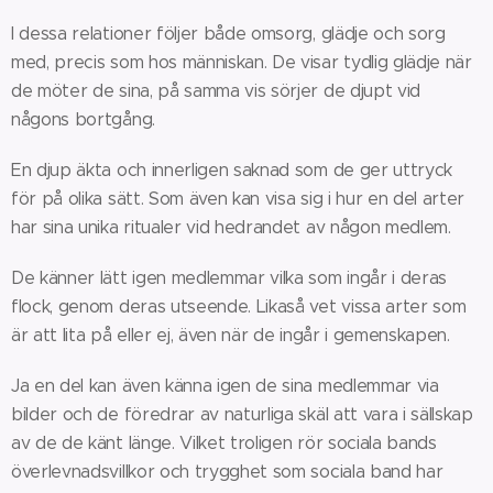
I dessa relationer följer både omsorg, glädje och sorg
med, precis som hos människan. De visar tydlig glädje när
de möter de sina, på samma vis sörjer de djupt vid
någons bortgång.
En djup äkta och innerligen saknad som de ger uttryck
för på olika sätt. Som även kan visa sig i hur en del arter
har sina unika ritualer vid hedrandet av någon medlem.
De känner lätt igen medlemmar vilka som ingår i deras
flock, genom deras utseende. Likaså vet vissa arter som
är att lita på eller ej, även när de ingår i gemenskapen.
Ja en del kan även känna igen de sina medlemmar via
bilder och de föredrar av naturliga skäl att vara i sällskap
av de de känt länge. Vilket troligen rör sociala bands
överlevnadsvillkor och trygghet som sociala band har