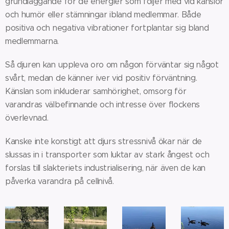
grundläggande för de energier som följer med vid känslor
och humör eller stämningar ibland medlemmar. Både
positiva och negativa vibrationer fortplantar sig bland
medlemmarna.
Så djuren kan uppleva oro om någon förväntar sig något
svårt, medan de känner iver vid positiv förväntning.
Känslan som inkluderar samhörighet, omsorg för
varandras välbefinnande och intresse över flockens
överlevnad.
Kanske inte konstigt att djurs stressnivå ökar när de
slussas in i transporter som luktar av stark ångest och
forslas till slakteriets industrialisering, när även de kan
påverka varandra på cellnivå.