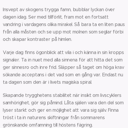
Insvept av skogens trygga famn, bubblar lyckan över
dagen idag. Ser med tillförlit, fram mot en fortsatt
vandring i vardagens olika mirakel. Så bara ta en liten paus
från alla måsten och se upp mot molnen som seglar förbi
och skapar kontraster på himlen.
Varje dag finns ögonblick att vila i och känna in sin kropps
signaler. Ta in nuet med alla sinnena för att hitta det som
ger sinnesro och inre frid. Släpper så taget om höga krav
sökande acceptans i det vad som en gång var. Endast nu
ta dagen som den är i livets magiska spiral.
Skapande trygghetens stabilitet när insikt om livscyklers
samhörighet, gör sig påmind. Låta själen vara den del som
lyser starkt och ger en möjlighet att vara sig själv. Finna
tröst i ta in naturens skiftningar från sommarens
grönskande omfamning till höstens fägring.