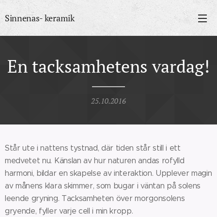
Sinnenas- keramik
En tacksamhetens vardag!
25.10.2016
Står ute i nattens tystnad, där tiden står still i ett
medvetet nu. Känslan av hur naturen andas rofylld
harmoni, bildar en skapelse av interaktion. Upplever magin
av månens klara skimmer, som bugar i väntan på solens
leende gryning. Tacksamheten över morgonsolens
gryende, fyller varje cell i min kropp.