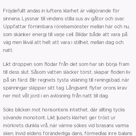
Fröjdefullt andas in luftens klarhet är välgörande för
sinnena. Lyssnar till vindens stilla sus av gåtor och svar.
Uppfattar förnimbara rörelsemönster mellan här och nu,
som skänker energi till varje cell. Bildar både att vara på
väg men likväl att helt att vara i stillhet, mellan dag och
natt.
Likt droppen som flödar från det som har sin börja fram
till dess slut. Såsom vatten släcker törst, skapar floden liv
på sin färd. Blir regnets tysta viskning till reningsbad, när
spänningar släpper sitt tag. Långsamt flyter orons krav
ner mot våt jord i en avlösning från natt till dag.
Söks blicken mot horisontens intethet, där allting tycks
sövande monotont. Likt ljusets klarhet ger tröst ur
mörkrets dunkla vrå, när värme sökes vid brasans varma
sken. Invid eldens föränderliga dans, förmedlas inre balans