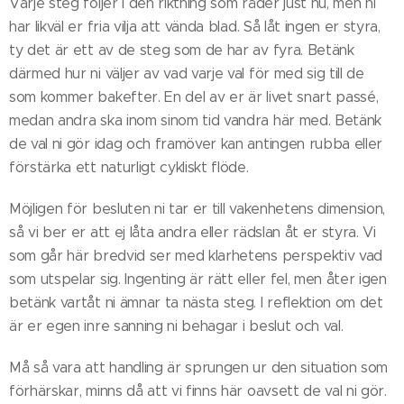
Varje steg följer i den riktning som råder just nu, men ni
har likväl er fria vilja att vända blad. Så låt ingen er styra,
ty det är ett av de steg som de har av fyra. Betänk
därmed hur ni väljer av vad varje val för med sig till de
som kommer bakefter. En del av er är livet snart passé,
medan andra ska inom sinom tid vandra här med. Betänk
de val ni gör idag och framöver kan antingen rubba eller
förstärka ett naturligt cykliskt flöde.
Möjligen för besluten ni tar er till vakenhetens dimension,
så vi ber er att ej låta andra eller rädslan åt er styra. Vi
som går här bredvid ser med klarhetens perspektiv vad
som utspelar sig. Ingenting är rätt eller fel, men åter igen
betänk vartåt ni ämnar ta nästa steg. I reflektion om det
är er egen inre sanning ni behagar i beslut och val.
Må så vara att handling är sprungen ur den situation som
förhärskar, minns då att vi finns här oavsett de val ni gör.