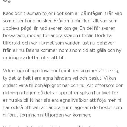
väg.
Kaos och trauman följer i det som är på intågan, från vad
som efter hand nu sker. Frågorna blir fler i allt vad som
upplevs pågå, än vad svaren kan ge. En del får svaren
besvarade, medan för andra svaren uteblir. Dock ha
tillförsikt och var i lugnet som världen just nu behöver
från er nu. Balans kommer inom sinom tid att gälla och ny
ordning av detta följer att bli.
Vi kan ingenting utlova hur framtiden kommer att te sig,
ty det är helt i era egna händers val och beslut. Vi kan
endast vara till behjälplighet här och nu. Allt eftersom den
riktning ni tager, då det är upp till er själva i hur livet för
er nu ska bli. Ni har alla era egna livsläxor att följa, men ni
har också ett val i att ändra hur ni agerar i de beslut som
ni förut tog innan ni till jorden var kommen.