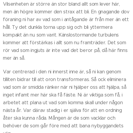
Vilsenheten är större än stor bland allt som lever här,
men än högre kommer den strax att bli. En gnagande dov
föraning ni har av vad som i antågande är från mer än ett
håll. Ty det dunkla torna upp sig och bli yttermera
kompakt än nu som varit. Känslostormande turbulens
kommer att förstärkas i allt som nu framträder. Det som
rör vad som ingjuts är inte vad det beror på, då här finns
mer än så.
Var centrerad i den ni innerst inne är, så ni kan genom
tilliten bidrar till att oron transformeras. Så ock eliminera
vad som är smidda ränker när ni hjälper oss att hjälpa, så
inget infamt mer här ska få fäste. Ni är viktiga som få, i
arbetet att plana ut vad som komma skall under någon
nästa år. Var därav stadig i er själva för att en ordning
åter ska kunna råda. Mången är de som vacklar och
behöver de som går före med att bana nybyggandets