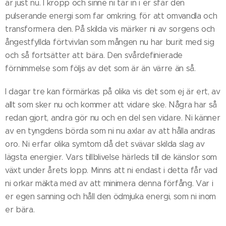
är just nu. I kropp och sinne ni tar in i er sfär den
pulserande energi som far omkring, för att omvandla och
transformera den. På skilda vis märker ni av sorgens och
ångestfyllda förtvivlan som mången nu har burit med sig
och så fortsätter att bära. Den svårdefinierade
förnimmelse som följs av det som är än värre än så.
I dagar tre kan förmärkas på olika vis det som ej är ert, av
allt som sker nu och kommer att vidare ske. Några har så
redan gjort, andra gör nu och en del sen vidare. Ni känner
av en tyngdens börda som ni nu axlar av att hålla andras
oro. Ni erfar olika symtom då det svävar skilda slag av
lägsta energier. Vars tillblivelse härleds till de känslor som
växt under årets lopp. Minns att ni endast i detta får vad
ni orkar mäkta med av att minimera denna förfång. Var i
er egen sanning och håll den ödmjuka energi, som ni inom
er bära.