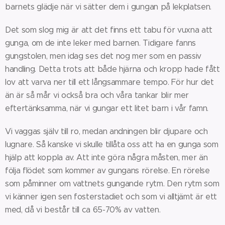
barnets glädje när vi sätter dem i gungan på lekplatsen.
Det som slog mig är att det finns ett tabu för vuxna att
gunga, om de inte leker med barnen. Tidigare fanns
gungstolen, men idag ses det nog mer som en passiv
handling. Detta trots att både hjärna och kropp hade fått
lov att varva ner till ett långsammare tempo. För hur det
än är så mår vi också bra och våra tankar blir mer
eftertänksamma, när vi gungar ett litet barn i vår famn.
Vi vaggas själv till ro, medan andningen blir djupare och
lugnare. Så kanske vi skulle tillåta oss att ha en gunga som
hjälp att koppla av. Att inte göra några måsten, mer än
följa flödet som kommer av gungans rörelse. En rörelse
som påminner om vattnets gungande rytm. Den rytm som
vi känner igen sen fosterstadiet och som vi alltjämt är ett
med, då vi består till ca 65-70% av vatten.