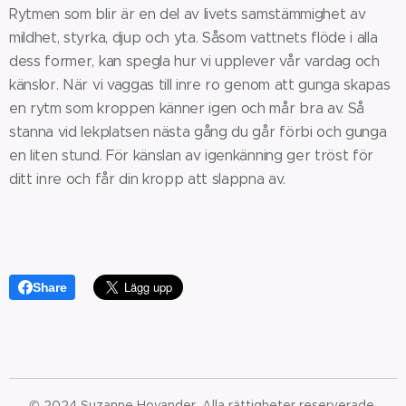
Rytmen som blir är en del av livets samstämmighet av
mildhet, styrka, djup och yta. Såsom vattnets flöde i alla
dess former, kan spegla hur vi upplever vår vardag och
känslor. När vi vaggas till inre ro genom att gunga skapas
en rytm som kroppen känner igen och mår bra av. Så
stanna vid lekplatsen nästa gång du går förbi och gunga
en liten stund. För känslan av igenkänning ger tröst för
ditt inre och får din kropp att slappna av.
Share
© 2024 Suzanne Hovander. Alla rättigheter reserverade.