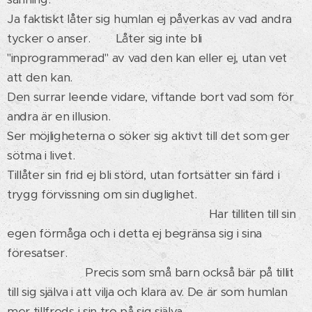
Ja faktiskt låter sig humlan ej påverkas av vad andra
tycker o anser. Låter sig inte bli
"inprogrammerad" av vad den kan eller ej, utan vet
att den kan.
Den surrar leende vidare, viftande bort vad som för
andra är en illusion.
Ser möjligheterna o söker sig aktivt till det som ger
sötma i livet.
Tillåter sin frid ej bli störd, utan fortsätter sin färd i
trygg förvissning om sin duglighet.
Har tilliten till sin
egen förmåga och i detta ej begränsa sig i sina
föresatser.
Precis som små barn också bär på tillit
till sig själva i att vilja och klara av. De är som humlan
mer tillfreds i sin tro på sig själva.