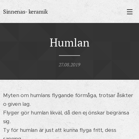
Sinnenas- keramik
Humlan
27.08.2019
Myten om humlans flygande förmåga, trotsar åsikter
o given lag.
Flyger gör humlan likväl, då den ej önskar begränsa
sig.
Ty för humlan är just att kunna flyga fritt, dess
sanning.