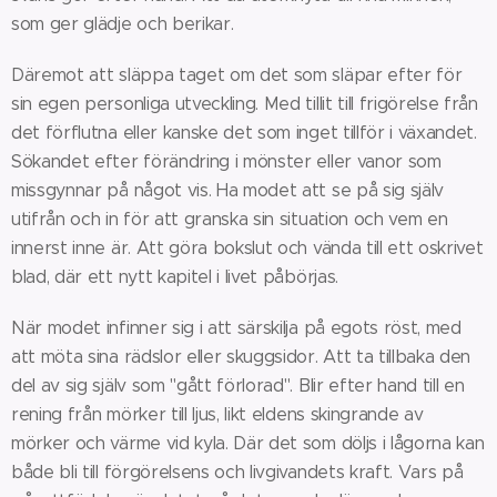
som ger glädje och berikar.
Däremot att släppa taget om det som släpar efter för
sin egen personliga utveckling. Med tillit till frigörelse från
det förflutna eller kanske det som inget tillför i växandet.
Sökandet efter förändring i mönster eller vanor som
missgynnar på något vis. Ha modet att se på sig själv
utifrån och in för att granska sin situation och vem en
innerst inne är. Att göra bokslut och vända till ett oskrivet
blad, där ett nytt kapitel i livet påbörjas.
När modet infinner sig i att särskilja på egots röst, med
att möta sina rädslor eller skuggsidor. Att ta tillbaka den
del av sig själv som "gått förlorad". Blir efter hand till en
rening från mörker till ljus, likt eldens skingrande av
mörker och värme vid kyla. Där det som döljs i lågorna kan
både bli till förgörelsens och livgivandets kraft. Vars på