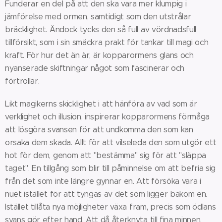
Funderar en del på att den ska vara mer klumpig i
jämförelse med ormen, samtidigt som den utstrålar
bräcklighet. Ändock tycks den så full av vördnadsfull
tillförsikt, som i sin smäckra prakt för tankar till magi och
kraft. För hur det än är, är kopparormens glans och
nyanserade skiftningar något som fascinerar och
förtrollar.
Likt magikerns skicklighet i att hänföra av vad som är
verklighet och illusion, inspirerar kopparormens förmåga
att lösgöra svansen för att undkomma den som kan
orsaka dem skada. Allt för att vilseleda den som utgör ett
hot för dem, genom att "bestämma" sig för att "släppa
taget". En tillgång som blir till påminnelse om att befria sig
från det som inte längre gynnar en. Att försöka vara i
nuet istället för att tyngas av det som ligger bakom en.
Istället tillåta nya möjligheter växa fram, precis som ödlans
svans gör efter hand. Att då återknyta till fina minnen,