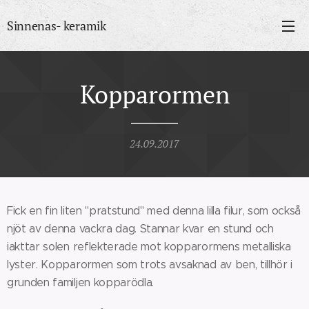
Sinnenas- keramik
Kopparormen
24.09.2017
Fick en fin liten "pratstund" med denna lilla filur, som också
njöt av denna vackra dag. Stannar kvar en stund och
iakttar solen reflekterade mot kopparormens metalliska
lyster. Kopparormen som trots avsaknad av ben, tillhör i
grunden familjen kopparödla.