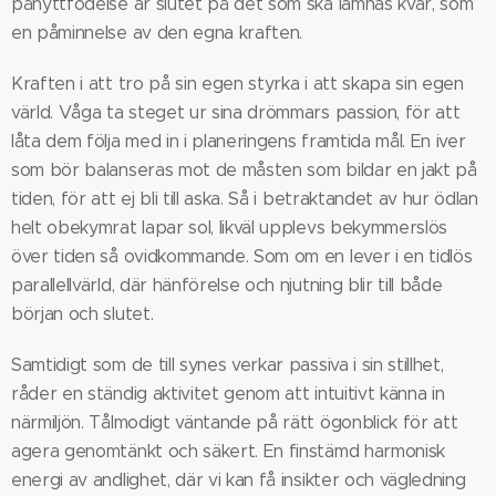
pånyttfödelse är slutet på det som ska lämnas kvar, som
en påminnelse av den egna kraften.
Kraften i att tro på sin egen styrka i att skapa sin egen
värld. Våga ta steget ur sina drömmars passion, för att
låta dem följa med in i planeringens framtida mål. En iver
som bör balanseras mot de måsten som bildar en jakt på
tiden, för att ej bli till aska. Så i betraktandet av hur ödlan
helt obekymrat lapar sol, likväl upplevs bekymmerslös
över tiden så ovidkommande. Som om en lever i en tidlös
parallellvärld, där hänförelse och njutning blir till både
början och slutet.
Samtidigt som de till synes verkar passiva i sin stillhet,
råder en ständig aktivitet genom att intuitivt känna in
närmiljön. Tålmodigt väntande på rätt ögonblick för att
agera genomtänkt och säkert. En finstämd harmonisk
energi av andlighet, där vi kan få insikter och vägledning