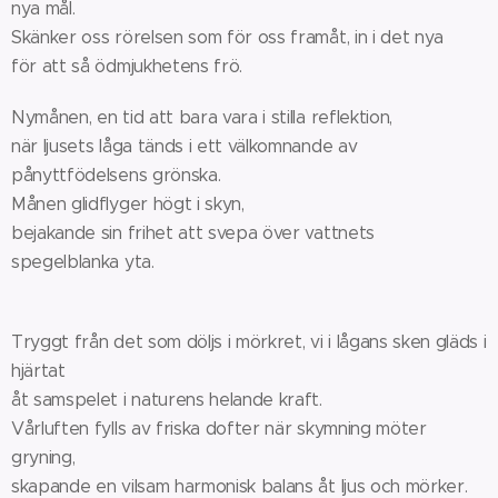
nya mål.
Skänker oss rörelsen som för oss framåt, in i det nya
för att så ödmjukhetens frö.
Nymånen, en tid att bara vara i stilla reflektion,
när ljusets låga tänds i ett välkomnande av
pånyttfödelsens grönska.
Månen glidflyger högt i skyn,
bejakande sin frihet att svepa över vattnets
spegelblanka yta.
Tryggt från det som döljs i mörkret, vi i lågans sken gläds i
hjärtat
åt samspelet i naturens helande kraft.
Vårluften fylls av friska dofter när skymning möter
gryning,
skapande en vilsam harmonisk balans åt ljus och mörker.