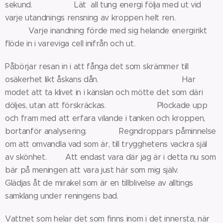
sekund. Lät all tung energi följa med ut vid
varje utandnings rensning av kroppen helt ren.
Varje inandning förde med sig helande energirikt
flöde in i vareviga cell inifrån och ut.
Påbörjar resan in i att fånga det som skrämmer till
osäkerhet likt åskans dån. Har
modet att ta klivet in i känslan och mötte det som däri
döljes, utan att förskräckas. Plockade upp
och fram med att erfara vilande i tanken och kroppen,
bortanför analysering. Regndroppars påminnelse
om att omvandla vad som är, till trygghetens vackra själ
av skönhet. Att endast vara där jag är i detta nu som
bär på meningen att vara just här som mig själv.
Glädjas åt de mirakel som är en tillblivelse av alltings
samklang under reningens bad.
Vattnet som helar det som finns inom i det innersta, när