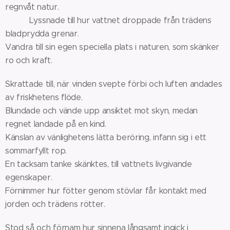
regnvåt natur.
Lyssnade till hur vattnet droppade från trädens
bladprydda grenar.
Vandra till sin egen speciella plats i naturen, som skänker
ro och kraft.
Skrattade till, när vinden svepte förbi och luften andades
av friskhetens flöde.
Blundade och vände upp ansiktet mot skyn, medan
regnet landade på en kind.
Känslan av vänlighetens lätta beröring, infann sig i ett
sommarfyllt rop.
En tacksam tanke skänktes, till vattnets livgivande
egenskaper.
Förnimmer hur fötter genom stövlar får kontakt med
jorden och trädens rötter.
Stod så och förnam hur sinnena långsamt ingick i