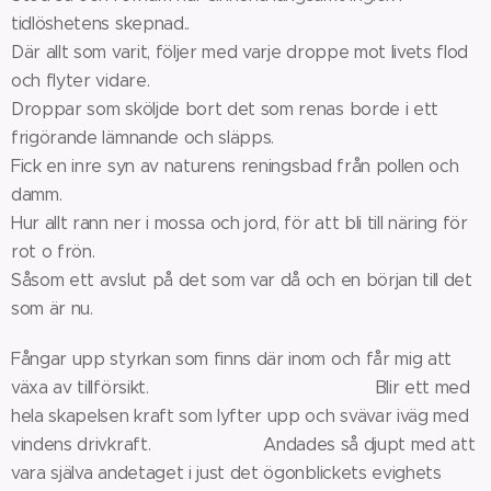
tidlöshetens skepnad..
Där allt som varit, följer med varje droppe mot livets flod
och flyter vidare.
Droppar som sköljde bort det som renas borde i ett
frigörande lämnande och släpps.
Fick en inre syn av naturens reningsbad från pollen och
damm.
Hur allt rann ner i mossa och jord, för att bli till näring för
rot o frön.
Såsom ett avslut på det som var då och en början till det
som är nu.
Fångar upp styrkan som finns där inom och får mig att
växa av tillförsikt. Blir ett med
hela skapelsen kraft som lyfter upp och svävar iväg med
vindens drivkraft. Andades så djupt med att
vara själva andetaget i just det ögonblickets evighets