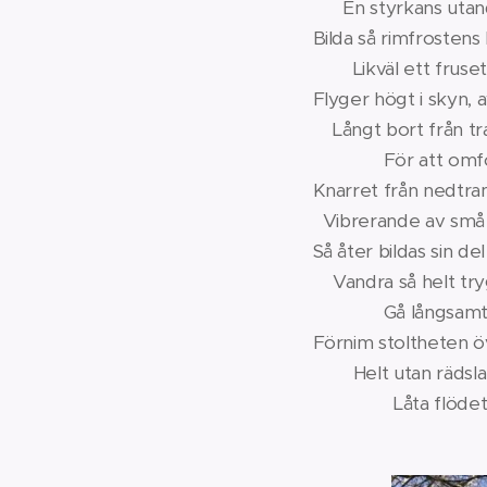
En styrkans utandnin
Bilda så rimf
Likväl ett fruset ö
Flyger högt 
Långt bor
För att omformas i
Knarret från
Vibrerande av små sm
Så åter b
Vandra så h
Gå långsamt med tr
Förnim stolth
Helt u
Låta flödets gån