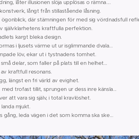
g, låter illusionen slöja upplösas o rämna....
rostens konstverk, långt från stillastå
gonblick, där stämningen för med sig vördnadsfull reflek
i skyn, av självklarhetens kraftfull
t från tradlets kargt blek
 ljusets värme ut ur isglimmande dvala...
 nedtrampade löv, ekar ut i tystna
å delar, som faller på plats till en helhet...
ildas sin del av kraftfull 
elt trygg, längst en fri värld 
ofast tillit, sprungen ur dess inre känsla...
eten över att vara sig själv, i tota
tan rädsla landa 
g, leda vägen i det som komma ska ske...