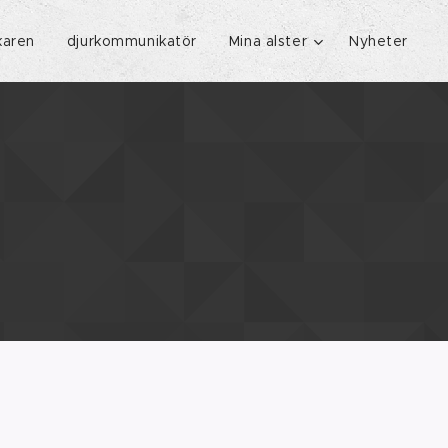
karen
djurkommunikatör
Mina alster
Nyheter
ra pregnans.