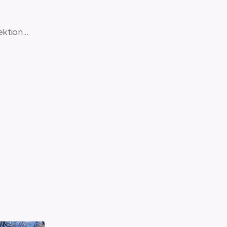
ende låsning.
tion...
a perfektion.
a design.
dens tomhet.
resonans.
av evighet.
l kravlöshet.
mjukt.