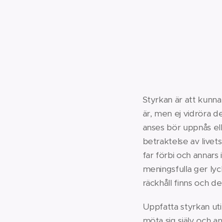
Styrkan är att kunna
är, men ej vidröra d
anses bör uppnås eller
betraktelse av livet
far förbi och annars
meningsfulla ger lyc
räckhåll finns och d
Uppfatta styrkan utif
möta sig själv och a