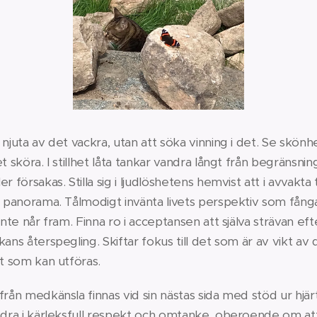
 njuta av det vackra, utan att söka vinning i det. Se skön
et sköra. I stillhet låta tankar vandra långt från begränsn
 försakas. Stilla sig i ljudlöshetens hemvist att i avvakta t
s panorama. Tålmodigt invänta livets perspektiv som fång
 inte når fram. Finna ro i acceptansen att själva strävan e
kans återspegling. Skiftar fokus till det som är av vikt a
et som kan utföras.
rån medkänsla finnas vid sin nästas sida med stöd ur hjärt
ndra i kärleksfull respekt och omtanke, oberoende om att 