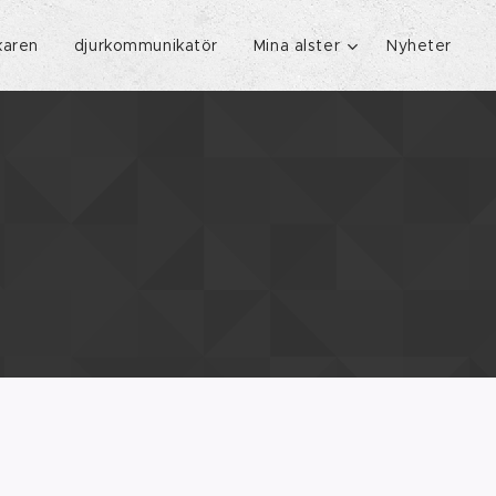
karen
djurkommunikatör
Mina alster
Nyheter