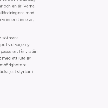
r och en är. Värna
 Fulländningens mod
vi innerst inne är,
er sötmans
pet vid varje ny
serar, får vi står i
 med att luta sig
 samhörighetens
cka just styrkan i