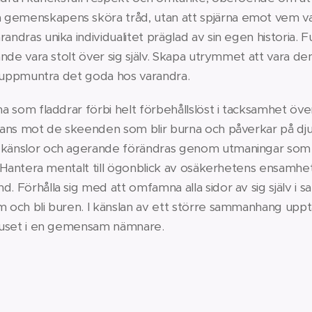
gemenskapens sköra tråd, utan att spjärna emot vem va
randras unika individualitet präglad av sin egen historia.
tande vara stolt över sig själv. Skapa utrymmet att vara den 
het uppmuntra det goda hos varandra.
ena som fladdrar förbi helt förbehållslöst i tacksamhet öv
mmans mot de skeenden som blir burna och påverkar på dju
 känslor och agerande förändras genom utmaningar som pas
it. Hantera mentalt till ögonblick av osäkerhetens ensamhet
d. Förhålla sig med att omfamna alla sidor av sig själv i
m och bli buren. I känslan av ett större sammanhang upptä
 ljuset i en gemensam nämnare.