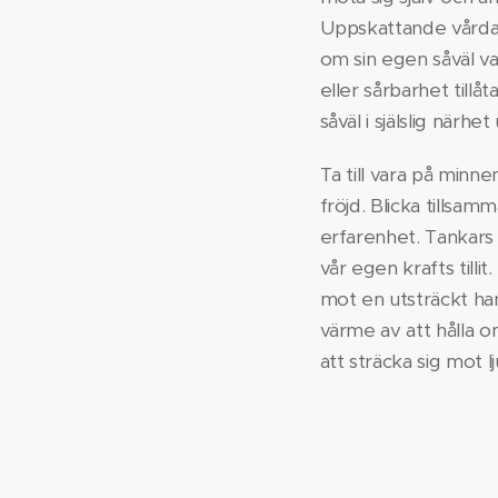
Uppskattande vårda 
om sin egen såväl va
eller sårbarhet tillå
såväl i själslig när
Ta till vara på minn
fröjd. Blicka tillsa
erfarenhet. Tankars
vår egen krafts till
mot en utsträckt han
värme av att hålla o
att sträcka sig mot