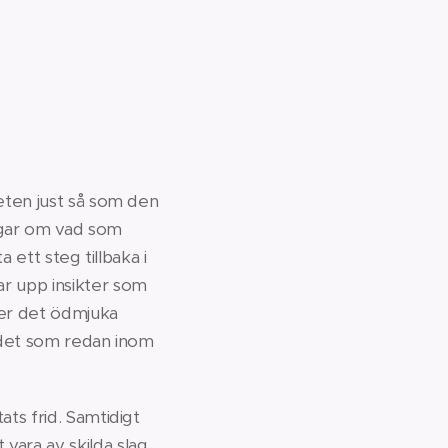
heten just så som den
ingar om vad som
a ett steg tillbaka i
ar upp insikter som
fter det ödmjuka
v det som redan inom
ats frid. Samtidigt
vara av skilda slag.