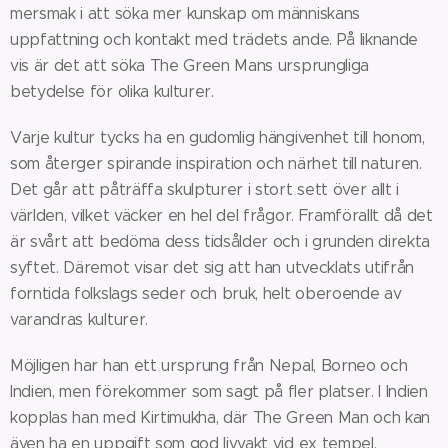
mersmak i att söka mer kunskap om människans
uppfattning och kontakt med trädets ande. På liknande
vis är det att söka The Green Mans ursprungliga
betydelse för olika kulturer.
Varje kultur tycks ha en gudomlig hängivenhet till honom,
som återger spirande inspiration och närhet till naturen.
Det går att påträffa skulpturer i stort sett över allt i
världen, vilket väcker en hel del frågor. Framförallt då det
är svårt att bedöma dess tidsålder och i grunden direkta
syftet. Däremot visar det sig att han utvecklats utifrån
forntida folkslags seder och bruk, helt oberoende av
varandras kulturer.
Möjligen har han ett ursprung från Nepal, Borneo och
Indien, men förekommer som sagt på fler platser. I Indien
kopplas han med Kirtimukha, där The Green Man och kan
även ha en uppgift som god livvakt vid ex tempel.