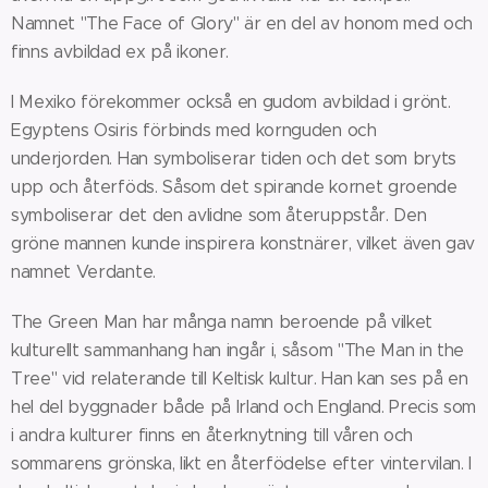
Namnet "The Face of Glory" är en del av honom med och
finns avbildad ex på ikoner.
I Mexiko förekommer också en gudom avbildad i grönt.
Egyptens Osiris förbinds med kornguden och
underjorden. Han symboliserar tiden och det som bryts
upp och återföds. Såsom det spirande kornet groende
symboliserar det den avlidne som återuppstår. Den
gröne mannen kunde inspirera konstnärer, vilket även gav
namnet Verdante.
The Green Man har många namn beroende på vilket
kulturellt sammanhang han ingår i, såsom "The Man in the
Tree" vid relaterande till Keltisk kultur. Han kan ses på en
hel del byggnader både på Irland och England. Precis som
i andra kulturer finns en återknytning till våren och
sommarens grönska, likt en återfödelse efter vintervilan. I