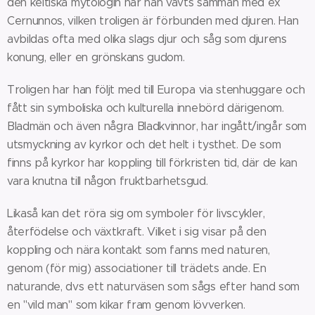
den keltiska mytologin har han vävts samman med ex
Cernunnos, vilken troligen är förbunden med djuren. Han
avbildas ofta med olika slags djur och såg som djurens
konung, eller en grönskans gudom.
Troligen har han följt med till Europa via stenhuggare och
fått sin symboliska och kulturella innebörd därigenom.
Bladmän och även några Bladkvinnor, har ingått/ingår som
utsmyckning av kyrkor och det helt i tysthet. De som
finns på kyrkor har koppling till förkristen tid, där de kan
vara knutna till någon fruktbarhetsgud.
Likaså kan det röra sig om symboler för livscykler,
återfödelse och växtkraft. Vilket i sig visar på den
koppling och nära kontakt som fanns med naturen,
genom (för mig) associationer till trädets ande. En
naturande, dvs ett naturväsen som sågs efter hand som
en "vild man" som kikar fram genom lövverken.