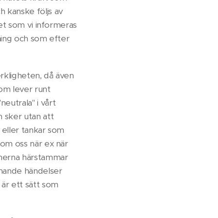
h kanske följs av
 det som vi informeras
nning och som efter
verkligheten, då även
som lever runt
eutrala" i vårt
m sker utan att
r eller tankar som
inom oss när ex när
onerna härstammar
knande händelser
 är ett sätt som