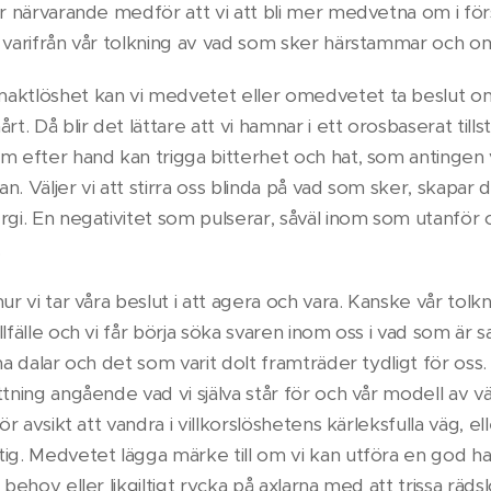
er närvarande medför att vi att bli mer medvetna om i förs
 varifrån vår tolkning av vad som sker härstammar och om
aktlöshet kan vi medvetet eller omedvetet ta beslut om
rt. Då blir det lättare att vi hamnar i ett orosbaserat tills
m efter hand kan trigga bitterhet och hat, som antingen 
n. Väljer vi att stirra oss blinda på vad som sker, skapa
rgi. En negativitet som pulserar, såväl inom som utanför o
.
ur vi tar våra beslut i att agera och vara. Kanske vår tolk
lfälle och vi får börja söka svaren inom oss i vad som är san
rna dalar och det som varit dolt framträder tydligt för os
ttning angående vad vi själva står för och vår modell av vä
för avsikt att vandra i villkorslöshetens kärleksfulla väg, 
ig. Medvetet lägga märke till om vi kan utföra en god hand
 behov eller likgiltigt rycka på axlarna med att trissa rädsl