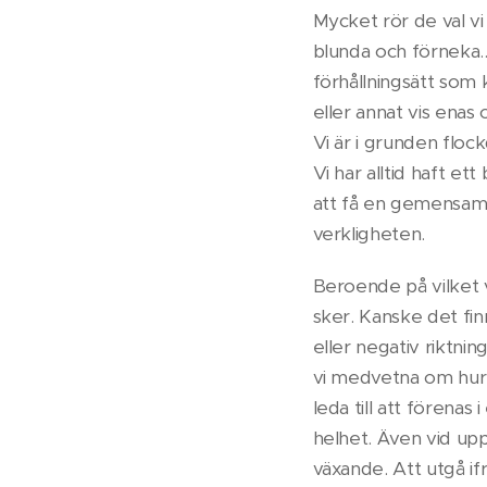
Mycket rör de val vi t
blunda och förneka...
förhållningsätt som
eller annat vis enas
Vi är i grunden floc
Vi har alltid haft et
att få en gemensam 
verkligheten.
Beroende på vilket v
sker. Kanske det finn
eller negativ riktni
vi medvetna om hur d
leda till att förenas
helhet. Även vid upp
växande. Att utgå ifr