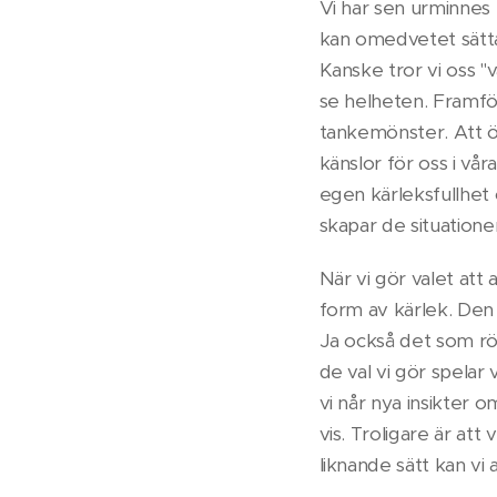
Vi har sen urminnes 
kan omedvetet sätta 
Kanske tror vi oss "
se helheten. Framföra
tankemönster. Att ö
känslor för oss i vår
egen kärleksfullhet o
skapar de situationer
När vi gör valet att
form av kärlek. Den 
Ja också det som rör
de val vi gör spelar
vi når nya insikter 
vis. Troligare är att
liknande sätt kan vi 