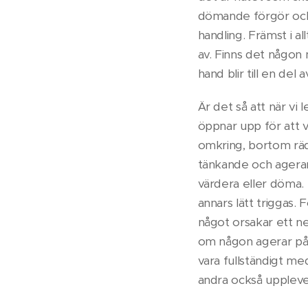
dömande förgör och 
handling. Främst i al
av. Finns det någon m
hand blir till en del 
Är det så att när vi 
öppnar upp för att v
omkring, bortom räds
tänkande och agerand
värdera eller döma. I
annars lätt triggas. 
något orsakar ett n
om någon agerar på 
vara fullständigt me
andra också upplever