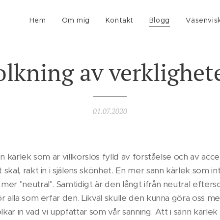
Hem
Om mig
Kontakt
Blogg
Väsenvis
olkning av verklighet
01.07.2020
n kärlek som är villkorslös fylld av förståelse och av acc
kal, rakt in i själens skönhet. En mer sann kärlek som inte
er "neutral". Samtidigt är den långt ifrån neutral efterso
r alla som erfar den. Likväl skulle den kunna göra oss me
tolkar in vad vi uppfattar som vår sanning. Att i sann kärlek