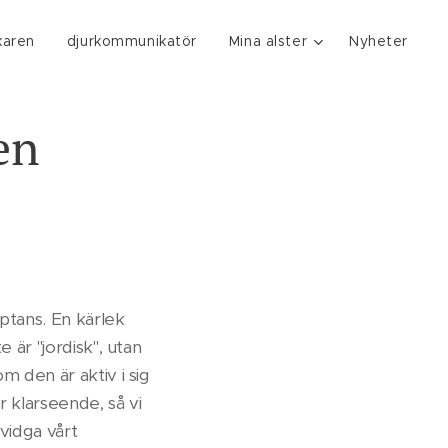
karen
djurkommunikatör
Mina alster
Nyheter
en
eptans. En kärlek
 är "jordisk", utan
m den är aktiv i sig
r klarseende, så vi
 vidga vårt