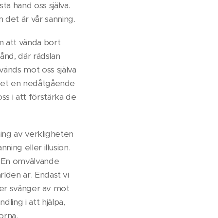
ta hand oss själva.
 det är vår sanning.
 att vända bort
tånd, där rädslan
vänds mot oss själva
r det en nedåtgående
ss i att förstärka de
ning av verkligheten
ning eller illusion.
s. En omvälvande
rlden är. Endast vi
eller svänger av mot
ling i att hjälpa,
orna.