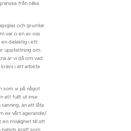
granska från olika
ingsglas och grumlar
om var o en av oss
en delaktig i ett
 för uppfattning om
tna är vi då om vad
 krävs i att arbeta
on som vi på något
n att fullt ut inse
sanning, än att låta
 om ex vårt agerande/
en möjlighet till att
då hatets kraft som