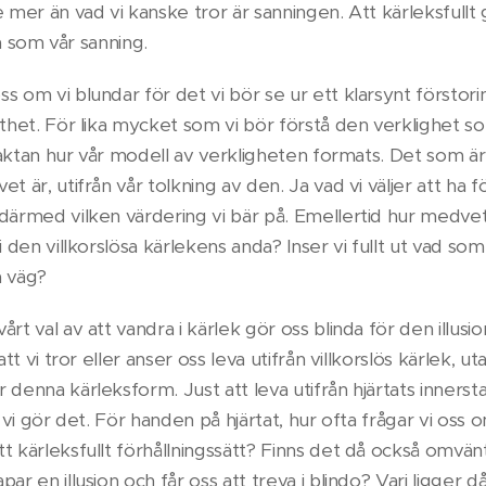
e mer än vad vi kanske tror är sanningen. Att kärleksfullt 
 ta som vår sanning.
s om vi blundar för det vi bör se ur ett klarsynt förstor
nthet. För lika mycket som vi bör förstå den verklighet s
beaktan hur vår modell av verkligheten formats. Det som är 
t är, utifrån vår tolkning av den. Ja vad vi väljer att ha
därmed vilken värdering vi bär på. Emellertid hur medve
i den villkorslösa kärlekens anda? Inser vi fullt ut vad som
a väg?
rt val av att vandra i kärlek gör oss blinda för den illusi
att vi tror eller anser oss leva utifrån villkorslös kärlek, uta
denna kärleksform. Just att leva utifrån hjärtats innersta 
t vi gör det. För handen på hjärtat, hur ofta frågar vi oss
 kärleksfullt förhållningssätt? Finns det då också omvänt 
ar en illusion och får oss att treva i blindo? Vari ligger 