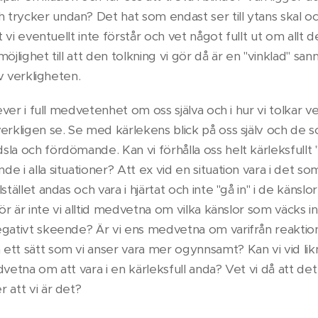
trycker undan? Det hat som endast ser till ytans skal oc
lt vi eventuellt inte förstår och vet något fullt ut om allt
öjlighet till att den tolkning vi gör då är en "vinklad" sa
av verkligheten.
lever i full medvetenhet om oss själva och i hur vi tolkar 
erkligen se. Se med kärlekens blick på oss själv och de 
la och fördömande. Kan vi förhålla oss helt kärleksfullt "n
e i alla situationer? Att ex vid en situation vara i det so
stället andas och vara i hjärtat och inte "gå in" i de känslo
För är inte vi alltid medvetna om vilka känslor som väcks 
egativt skeende? Är vi ens medvetna om varifrån reakti
ett sätt som vi anser vara mer ogynnsamt? Kan vi vid li
dvetna om att vara i en kärleksfull anda? Vet vi då att det
 att vi är det?