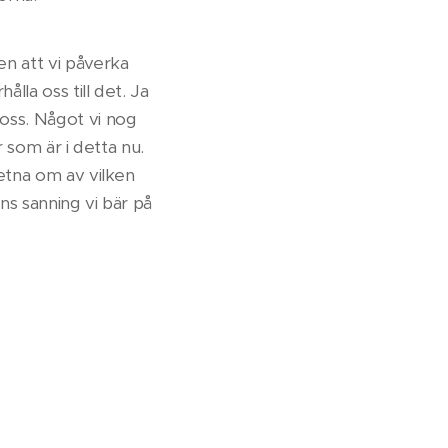
en att vi påverka
ålla oss till det. Ja
 oss. Något vi nog
r som är i detta nu.
vetna om av vilken
ns sanning vi bär på