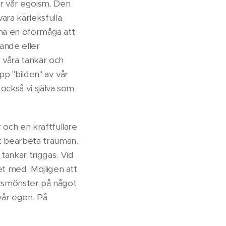
ar vår egoism. Den
ara kärleksfulla.
l ha en oförmåga att
rande eller
 våra tankar och
upp "bilden" av vår
 också vi själva som
 och en kraftfullare
tt bearbeta trauman.
tankar triggas. Vid
et med. Möjligen att
livsmönster på något
 vår egen. På