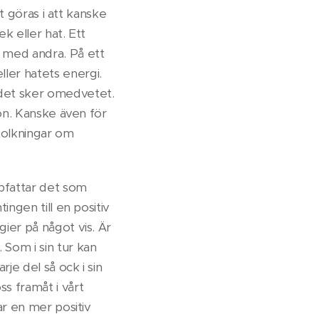
et göras i att kanske
k eller hat. Ett
 med andra. På ett
ller hatets energi.
m det sker omedvetet.
ron. Kanske även för
tolkningar om
ppfattar det som
ingen till en positiv
gier på något vis. Är
 Som i sin tur kan
rje del så ock i sin
ss framåt i vårt
par en mer positiv