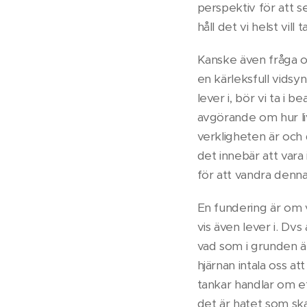
perspektiv för att s
håll det vi helst vill
Kanske även fråga os
en kärleksfull vidsy
lever i, bör vi ta i 
avgörande om hur live
verkligheten är och 
det innebär att vara 
för att vandra denn
En fundering är om vå
vis även lever i. Dvs 
vad som i grunden är 
hjärnan intala oss at
tankar handlar om ett
det är hatet som skap