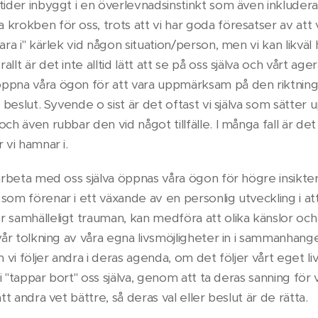
tider inbyggt i en överlevnadsinstinkt som även inkluder
krokben för oss, trots att vi har goda föresatser av att v
vara i" kärlek vid någon situation/person, men vi kan likvä
llt är det inte alltid lätt att se på oss själva och vårt age
ppna våra ögon för att vara uppmärksam på den riktning
a beslut. Syvende o sist är det oftast vi själva som sätter 
ch även rubbar den vid något tillfälle. I många fall är det
 vi hamnar i.
 arbeta med oss själva öppnas våra ögon för högre insikter
som förenar i ett växande av en personlig utveckling i a
 samhälleligt trauman, kan medföra att olika känslor och 
 vår tolkning av våra egna livsmöjligheter in i sammanhang
om vi följer andra i deras agenda, om det följer vårt eget 
 vi "tappar bort" oss själva, genom att ta deras sanning för
att andra vet bättre, så deras val eller beslut är de rätta.