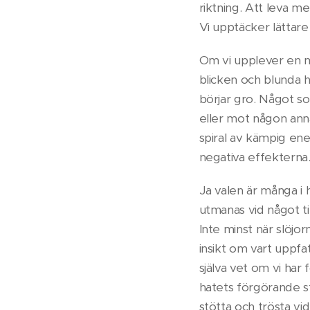
riktning. Att leva m
Vi upptäcker lättare
Om vi upplever en m
blicken och blunda hå
börjar gro. Något so
eller mot någon anna
spiral av kämpig ene
negativa effekterna
Ja valen är många i h
utmanas vid något til
Inte minst när slöjo
insikt om vart uppfa
själva vet om vi har 
hatets förgörande st
stötta och trösta vid