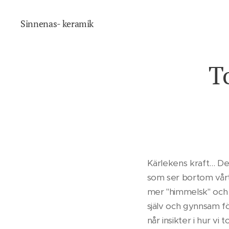
Sinnenas- keramik
T
Kärlekens kraft... De
som ser bortom vårt s
mer "himmelsk" och m
själv och gynnsam fö
når insikter i hur vi 