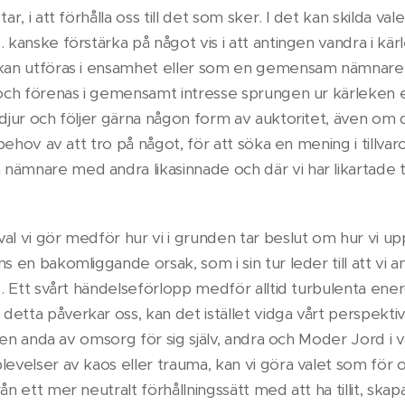
ar, i att förhålla oss till det som sker. I det kan skilda val
 kanske förstärka på något vis i att antingen vandra i kärle
 kan utföras i ensamhet eller som en gemensam nämnare
 och förenas i gemensamt intresse sprungen ur kärleken e
kdjur och följer gärna någon form av auktoritet, även o
t behov av att tro på något, för att söka en mening i tillva
nämnare med andra likasinnade och där vi har likartade 
al vi gör medför hur vi i grunden tar beslut om hur vi u
s en bakomliggande orsak, som i sin tur leder till att vi ant
ng. Ett svårt händelseförlopp medför alltid turbulenta ener
etta påverkar oss, kan det istället vidga vårt perspektiv.
 i en anda av omsorg för sig själv, andra och Moder Jord i va
levelser av kaos eller trauma, kan vi göra valet som för o
ån ett mer neutralt förhållningssätt med att ha tillit, ska