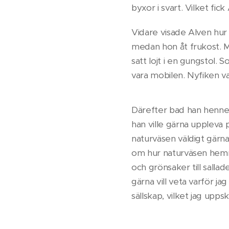
byxor i svart. Vilket fi
Vidare visade Alven hur
medan hon åt frukost. M
satt lojt i en gungstol. S
vara mobilen. Nyfiken va
Därefter bad han henne 
han ville gärna uppleva p
naturväsen väldigt gärna 
om hur naturväsen hemm
och grönsaker till sallad
gärna vill veta varför ja
sällskap, vilket jag upps