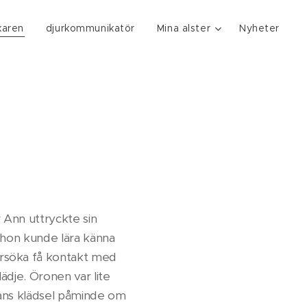
karen
djurkommunikatör
Mina alster
Nyheter
 Ann uttryckte sin
t hon kunde lära känna
örsöka få kontakt med
ädje. Öronen var lite
Hans klädsel påminde om