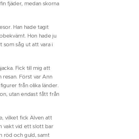
in fjäder, medan skorna
esor. Han hade tagit
h obekvämt. Hon hade ju
 som såg ut att vara i
ka. Fick till mig att
n resan. Först var Ann
gurer från olika länder.
on, utan endast fått från
, vilket fick Alven att
vakt vid ett slott bar
n röd och guld, samt