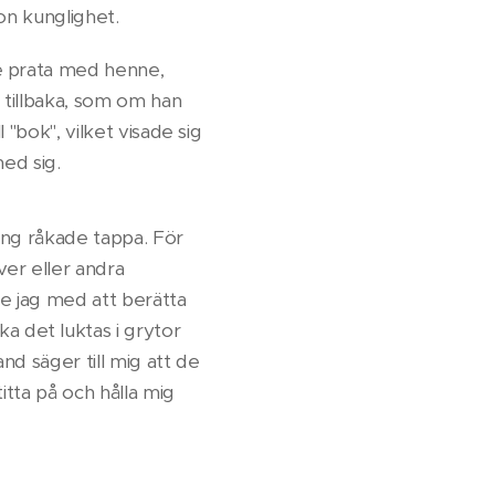
on kunglighet.
e prata med henne,
 tillbaka, som om han
l "bok", vilket visade sig
ed sig.
ång råkade tappa. För
lver eller andra
tte jag med att berätta
 det luktas i grytor
and säger till mig att de
titta på och hålla mig