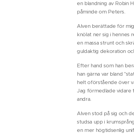
en blandning av Robin H
påminde om Peters.
Alven berättade för mig
knölat ner sig i hennes 
en massa strunt och skrä
guldaktig dekoration och
Efter hand som han berät
han gärna var bland "st
helt oförstående över v
Jag förmedlade vidare ti
andra.
Alven stod på sig och det
studsa upp i krumsprång.
en mer högtidsenlig uni