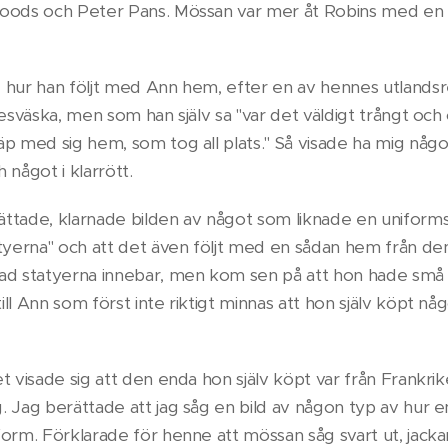
oods och Peter Pans. Mössan var mer åt Robins med en f
 hur han följt med Ann hem, efter en av hennes utlandsr
resväska, men som han själv sa "var det väldigt trångt oc
p med sig hem, som tog all plats." Så visade ha mig något
 något i klarrött.
tade, klarnade bilden av något som liknade en uniformsjac
atyerna" och att det även följt med en sådan hem från de
ad statyerna innebar, men kom sen på att hon hade små fi
ll Ann som först inte riktigt minnas att hon själv köpt någ
 visade sig att den enda hon själv köpt var från Frankrike
 Jag berättade att jag såg en bild av någon typ av hur en 
form. Förklarade för henne att mössan såg svart ut, jacka