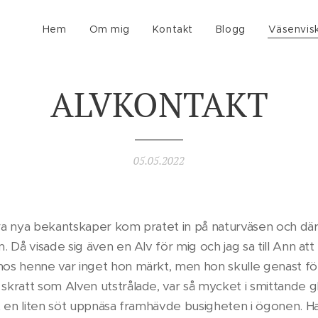
Hem
Om mig
Kontakt
Blogg
Väsenvis
ALVKONTAKT
05.05.2022
a nya bekantskaper kom pratet in på naturväsen och där
 Då visade sig även en Alv för mig och jag sa till Ann at
os henne var inget hon märkt, men hon skulle genast f
kratt som Alven utstrålade, var så mycket i smittande gl
t en liten söt uppnäsa framhävde busigheten i ögonen. 