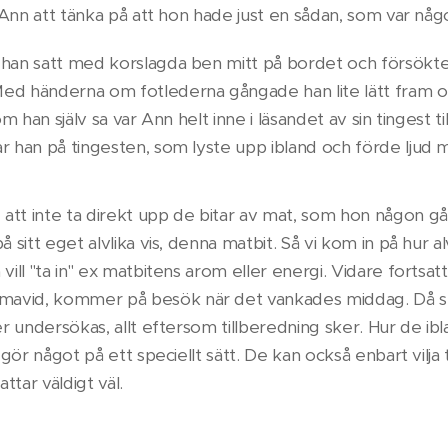
ck Ann att tänka på att hon hade just en sådan, som var någ
 han satt med korslagda ben mitt på bordet och försökt
ed händerna om fotlederna gångade han lite lätt fram o
om han själv sa var Ann helt inne i läsandet av sin tingest til
r han på tingesten, som lyste upp ibland och förde ljud m
att inte ta direkt upp de bitar av mat, som hon någon g
å sitt eget alvlika vis, denna matbit. Så vi kom in på hur a
vill "ta in" ex matbitens arom eller energi. Vidare fortsa
avid, kommer på besök när det vankades middag. Då ska
er undersökas, allt eftersom tillberedning sker. Hur de ibl
g gör något på ett speciellt sätt. De kan också enbart vilja 
kattar väldigt väl.