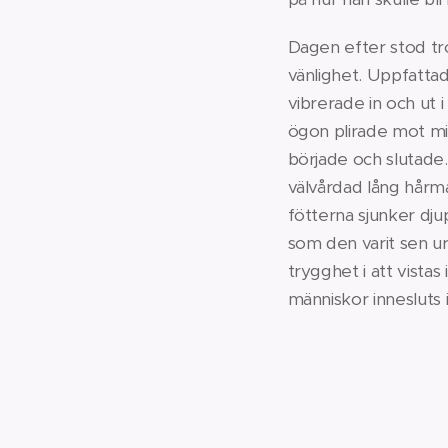
Dagen efter stod tro
vänlighet. Uppfattade
vibrerade in och ut 
ögon plirade mot mig
började och slutade. 
välvårdad lång hårma
fötterna sjunker djup
som den varit sen ur
trygghet i att vista
människor innesluts i