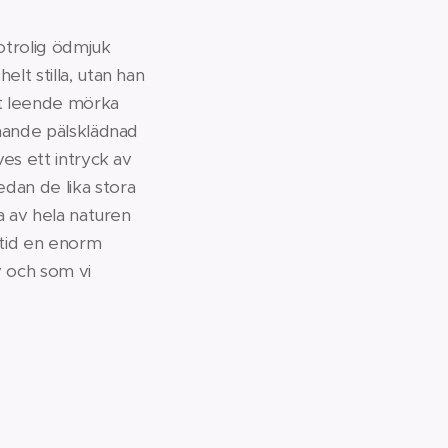
otrolig ödmjuk
lt stilla, utan han
igt leende mörka
knande pälsklädnad
ves ett intryck av
edan de lika stora
ja av hela naturen
ltid en enorm
v och som vi