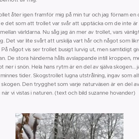
llet åter igen framför mig på min tur och jag förnam en 
 det som att trollet var svår att upptäcka om de inte är he
i mellan världarna. Nu såg jag än mer av trollet, vars vänl
. Det var lite svårt att urskilja vart hår och något som li
På något vis ser trollet busigt lurvig ut, men samtidigt gi
n. De stora händerna hålls avslappande intill kroppen, m
t ner i snön. Hela hans rytm är en del av själva skogen... 
minnes tider. Skogstrollet lugna utstrålning, ingav som al
s i skogen. Den trygghet som varje naturväsen är en del a
 när vi vistas i naturen. (text och bild suzanne hovander)