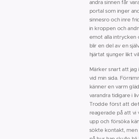
andra sinnen får var
portal som inger and
sinnesro och inre fri
in kroppen och andni
emot alla intrycken oc
blir en del av en sjä
hjärtat sjunger likt
Märker snart att ja
vid min sida. Förnim
känner en varm gläd
varandra tidigare i li
Trodde först att det
reagerade på att vi 
upp och försöka kän
sökte kontakt, men v
på hur han skulle bl