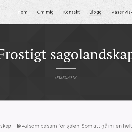
Hem
Om mig
Kontakt
Blogg
Väsenvis
Frostigt sagolandska
03.02.2018
skap.... likväl som balsam för själen. Som att gå in i en hel