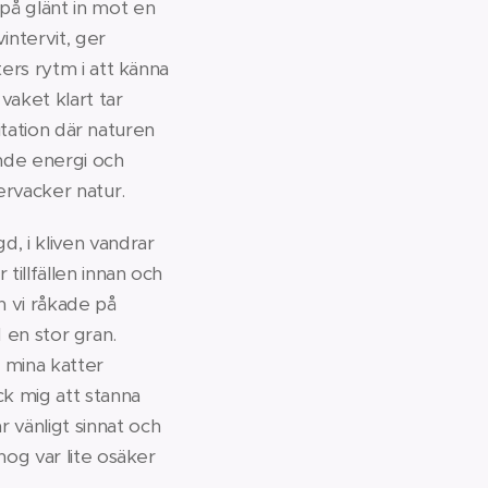
på glänt in mot en
intervit, ger
ters rytm i att känna
vaket klart tar
ditation där naturen
lande energi och
ervacker natur.
, i kliven vandrar
tillfällen innan och
 vi råkade på
d en stor gran.
t mina katter
ck mig att stanna
 vänligt sinnat och
nog var lite osäker