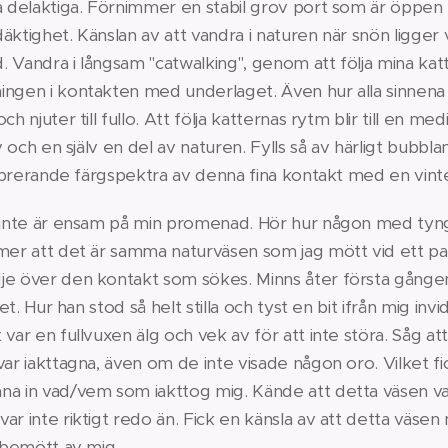
a delaktiga. Förnimmer en stabil grov port som är öppen 
äktighet. Känslan av att vandra i naturen när snön ligger v
d. Vandra i långsam "catwalking", genom att följa mina kat
ngen i kontakten med underlaget. Även hur alla sinnena 
h njuter till fullo. Att följa katternas rytm blir till en me
lv och en själv en del av naturen. Fylls så av härligt bubb
 vibrerande färgspektra av denna fina kontakt med en vint
g inte är ensam på min promenad. Hör hur någon med tyngd
mer att det är samma naturväsen som jag mött vid ett par 
je över den kontakt som sökes. Minns åter första gången
vet. Hur han stod så helt stilla och tyst en bit ifrån mig invi
 var en fullvuxen älg och vek av för att inte störa. Såg at
var iakttagna, även om de inte visade någon oro. Vilket fi
na in vad/vem som iakttog mig. Kände att detta väsen var
ar inte riktigt redo än. Fick en känsla av att detta väsen 
i bemött av mig.