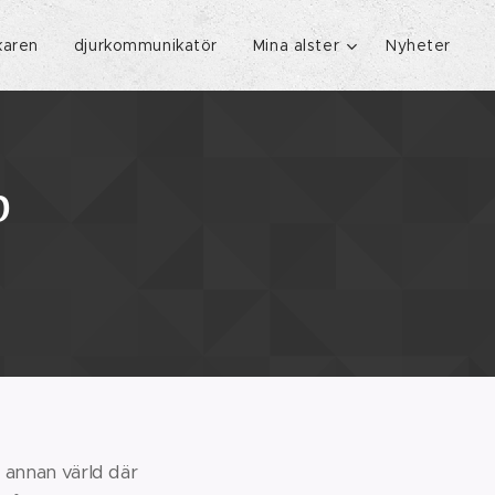
karen
djurkommunikatör
Mina alster
Nyheter
p
t annan värld där