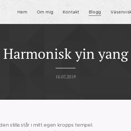
Hem
Om mig
Kontakt
Blogg
Väsenvis
Harmonisk yin yang
16.07.2019
den stilla står i mitt egen kropps tempel.