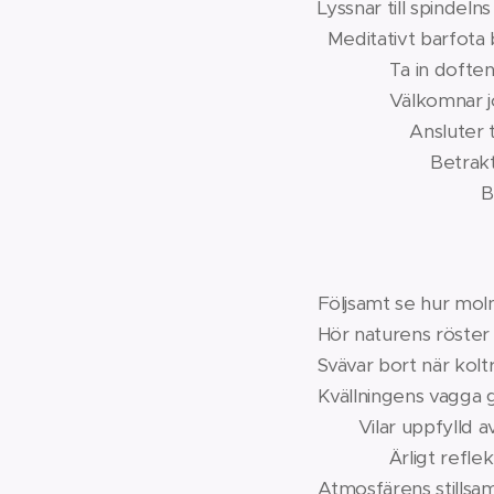
Lyssnar till
Meditativt
Ta in dofte
Välkomnar
Ansluter 
Betrakta U
Bejaka kän
Följsamt se hur mol
Hör naturens röster
Svävar bort när kolt
Kvällninge
Vilar uppfyl
Ärligt reflektera
Atmosfärens stillsam