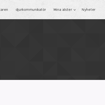
karen
djurkommunikatör
Mina alster
Nyheter