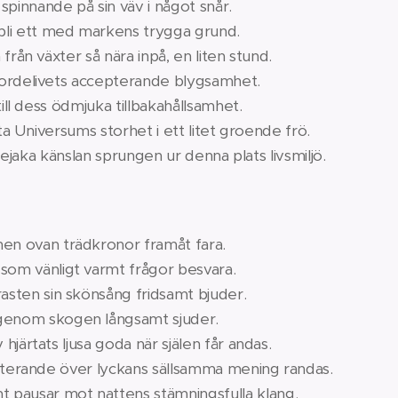
 spindelns spinnande på sin väv i
 barfota bli ett med markens tr
n från växter så nära inpå, en l
 jordelivets accepterande b
till dess ödmjuka tillbakah
niversums storhet i ett litet g
slan sprungen ur denna plats
nen ovan trädkronor framåt fara.
 som vänligt varmt frågor besvara.
rasten sin skönsång fridsamt bjuder.
ns vagga genom skogen långsa
ld av hjärtats ljusa goda när själ
nde över lyckans sällsamma mening randas.
t pausar mot nattens stämningsfulla klang.