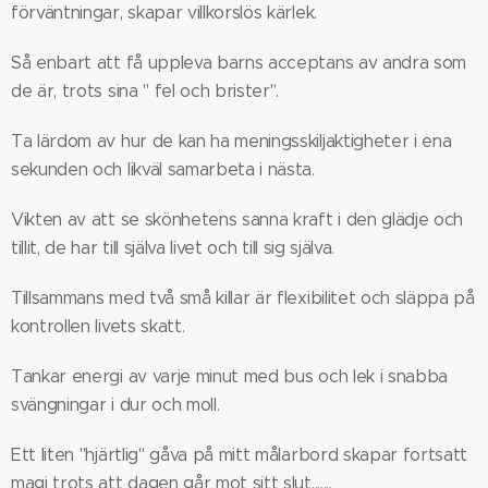
förväntningar, skapar villkorslös kärlek.
Så enbart att få uppleva barns acceptans av andra som
de är, trots sina " fel och brister".
Ta lärdom av hur de kan ha meningsskiljaktigheter i ena
sekunden och likväl samarbeta i nästa.
Vikten av att se skönhetens sanna kraft i den glädje och
tillit, de har till själva livet och till sig själva.
Tillsammans med två små killar är flexibilitet och släppa på
kontrollen livets skatt.
Tankar energi av varje minut med bus och lek i snabba
svängningar i dur och moll.
Ett liten "hjärtlig" gåva på mitt målarbord skapar fortsatt
magi trots att dagen går mot sitt slut.......