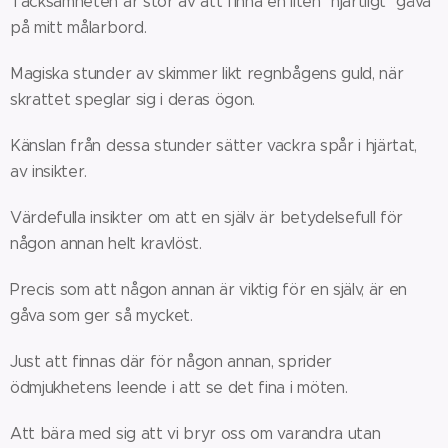
Tacksamheten är stor av att finna en liten "hjärtligt" gåva
på mitt målarbord.
Magiska stunder av skimmer likt regnbågens guld, när
skrattet speglar sig i deras ögon.
Känslan från dessa stunder sätter vackra spår i hjärtat,
av insikter.
Värdefulla insikter om att en själv är betydelsefull för
någon annan helt kravlöst.
Precis som att någon annan är viktig för en själv, är en
gåva som ger så mycket.
Just att finnas där för någon annan, sprider
ödmjukhetens leende i att se det fina i möten.
Att bära med sig att vi bryr oss om varandra utan