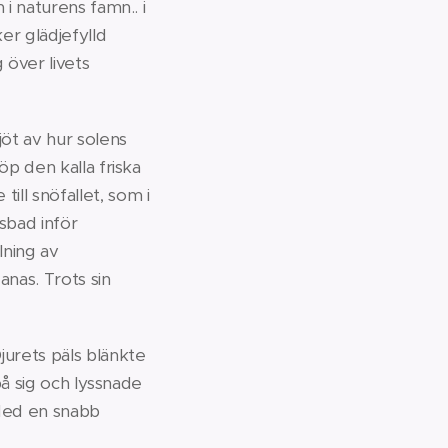
 i naturens famn.. i
er glädjefylld
 över livets
jöt av hur solens
öp den kalla friska
ll snöfallet, som i
sbad inför
lning av
nas. Trots sin
jurets päls blänkte
på sig och lyssnade
 Med en snabb