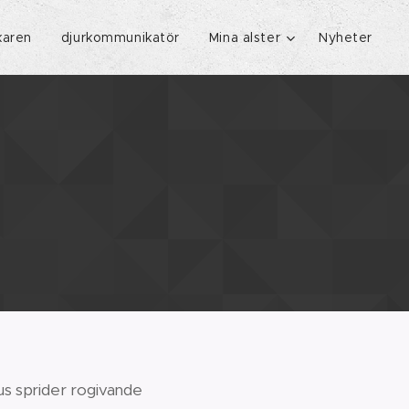
karen
djurkommunikatör
Mina alster
Nyheter
us sprider rogivande