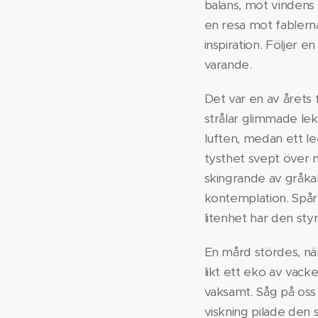
balans, mot vindens t
en resa mot fablern
inspiration. Följer 
varande.
Det var en av årets 
strålar glimmade lek
luften, medan ett le
tysthet svept över n
skingrande av gråkall
kontemplation. Spåre
litenhet har den styr
En mård stördes, när
likt ett eko av vacke
vaksamt. Såg på oss 
viskning pilade den 