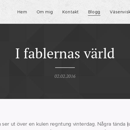
Hem
Om mig
Kontakt
Blogg
Väsenvis
I fablernas värld
02.02.2016
h ser ut över en kulen regntung vinterdag. Några tända lj