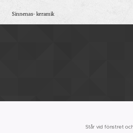
Sinnenas- keramik
Står vid fönstret oc