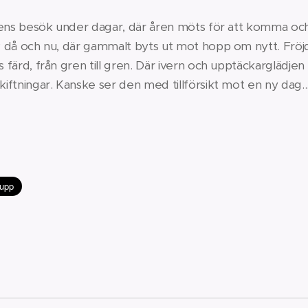
orrens besök under dagar, där åren möts för att komma oc
 av då och nu, där gammalt byts ut mot hopp om nytt. Frö
s färd, från gren till gren. Där ivern och upptäckarglädjen
kiftningar. Kanske ser den med tillförsikt mot en ny dag...