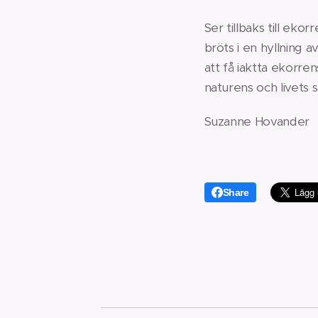
Ser tillbaks till ek
bröts i en hyllning
att få iaktta ekorren
naturens och livets s
Suzanne Hovander
Share