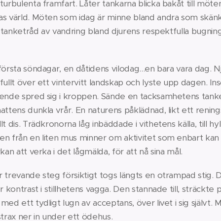
urbulenta framfart. Låter tankarna blicka bakåt till möten
as värld. Möten som idag är minne bland andra som skänk
en tanketråd av vandring bland djurens respektfulla bugning
första söndagar, en dåtidens vilodag...en bara vara dag. N
fullt över ett vintervitt landskap och lyste upp dagen. Ins
ende spred sig i kroppen. Sände en tacksamhetens tanke ti
attens dunkla vrår. En naturens påklädnad, likt ett rening
t dis. Trädkronorna låg inbäddade i vithetens källa, till hyl
n från en liten mus minner om aktivitet som enbart kan a
kan att verka i det lågmälda, för att nå sina mål.
 trevande steg försiktigt togs längts en otrampad stig. D
r kontrast i stillhetens vagga. Den stannade till, sträckte 
med ett tydligt lugn av acceptans, över livet i sig självt.
strax ner in under ett ödehus.