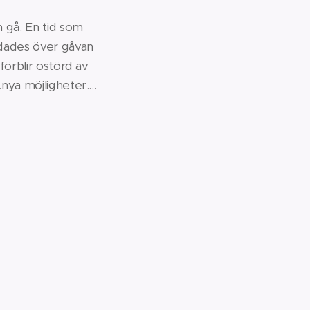
h gå. En tid som
jdades över gåvan
 förblir ostörd av
nya möjligheter....