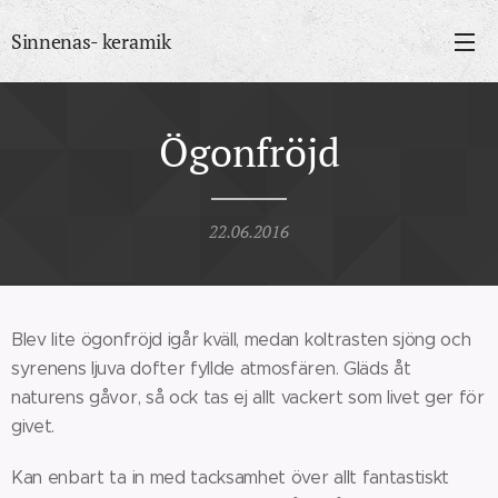
Sinnenas- keramik
Ögonfröjd
22.06.2016
Blev lite ögonfröjd igår kväll, medan koltrasten sjöng och
syrenens ljuva dofter fyllde atmosfären. Gläds åt
naturens gåvor, så ock tas ej allt vackert som livet ger för
givet.
Kan enbart ta in med tacksamhet över allt fantastiskt