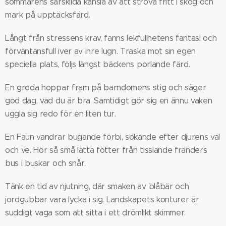
sommarens särskilda känsla av att ströva fritt i skog och
mark på upptäcksfärd.
Långt från stressens krav, fanns lekfullhetens fantasi och
förväntansfull iver av inre lugn. Traska mot sin egen
speciella plats, följs längst bäckens porlande färd.
En groda hoppar fram på barndomens stig och säger
god dag, vad du är bra. Samtidigt gör sig en ännu vaken
uggla sig redo för en liten tur.
En Faun vandrar bugande förbi, sökande efter djurens väl
och ve. Hör så små lätta fötter från tisslande fränders
bus i buskar och snår.
Tänk en tid av njutning, där smaken av blåbär och
jordgubbar vara lycka i sig. Landskapets konturer är
suddigt vaga som att sitta i ett drömlikt skimmer.