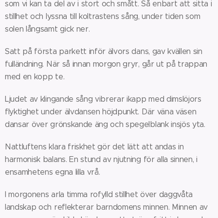
som vi kan ta del av i stort och smått. Så enbart att sitta i
stillhet och lyssna till koltrastens sång, under tiden som
solen långsamt gick ner.
Satt på första parkett inför älvors dans, gav kvällen sin
fulländning. När så innan morgon gryr, går ut på trappan
med en kopp te.
Ljudet av klingande sång vibrerar ikapp med dimslöjors
flyktighet under älvdansen höjdpunkt. Där väna väsen
dansar över grönskande äng och spegelblank insjös yta.
Nattluftens klara friskhet gör det lätt att andas in
harmonisk balans. En stund av njutning för alla sinnen, i
ensamhetens egna lilla vrå.
I morgonens arla timma rofylld stillhet över daggvåta
landskap och reflekterar barndomens minnen. Minnen av