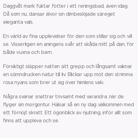
Daggvåt mark fuktar fötter i ett reningsbad, även idag.
Då som nu, dansar älvor sin dimbeslöjade säreget
eleganta vals.
En värld av fina upplevelser för den som stillar sig och vill
se. Visserligen en aningens svår att skåda mitt på dan, för
både vuxna och barn.
Försiktigt släpper natten sitt grepp och långsamt vaknar
en sömndrucken natur till liv. Blickar upp mot den strimma
rosa nyans som brer ut sig över himlens valv.
Några svanar snattrar trivsamt med varandra, när de
flyger sin morgontur. Hälsar så en ny dag välkommen med
ett förnöjt skratt. Ett ögonblick av njutning, inför allt som
finns att uppleva och se.