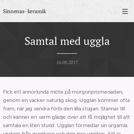
Sinnenas- keramik
Samtal med uggla
16.08.2017
Fick ett annorlunda möte på morgonpromenaden,
genom en vacker naturlig skog. Ugglan kommer ofta
fram, när jag vandra förbi den lilla stugan. Stannar till
och känner en varm glädje över att få möjlighet till att
samtala en liten stund. Ugglan förmedlar sin urgamla
visdom från magikern och den inre världen. Att ej