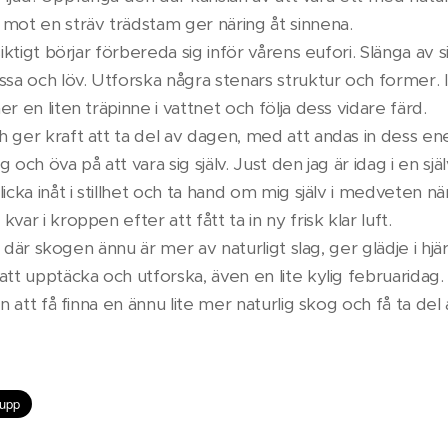
mot en sträv trädstam ger näring åt sinnena.
siktigt börjar förbereda sig inför vårens eufori. Slänga av 
a och löv. Utforska några stenars struktur och former. I
r en liten träpinne i vattnet och följa dess vidare färd.
 ger kraft att ta del av dagen, med att andas in dess ene
ag och öva på att vara sig själv. Just den jag är idag i en sj
icka inåt i stillhet och ta hand om mig själv i medveten nä
var i kroppen efter att fått ta in ny frisk klar luft.
as där skogen ännu är mer av naturligt slag, ger glädje i hjär
att upptäcka och utforska, även en lite kylig februaridag.
än att få finna en ännu lite mer naturlig skog och få ta del a