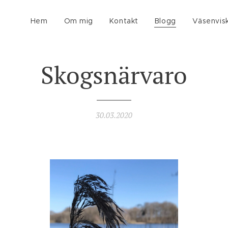
Hem
Om mig
Kontakt
Blogg
Väsenvis
Skogsnärvaro
30.03.2020