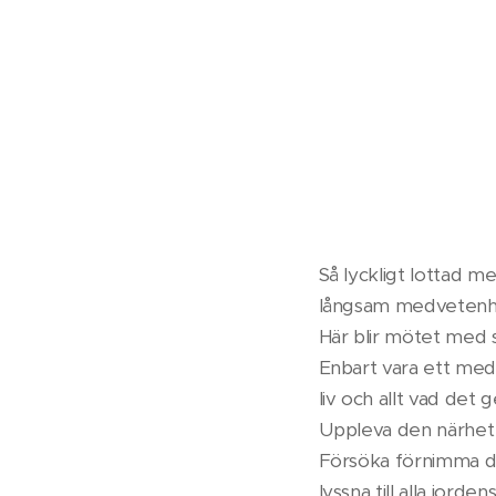
Så lyckligt lottad m
långsam medvetenh
Här blir mötet med si
Enbart vara ett med al
liv och allt vad det 
Uppleva den närhet ti
Försöka förnimma de
lyssna till alla jord