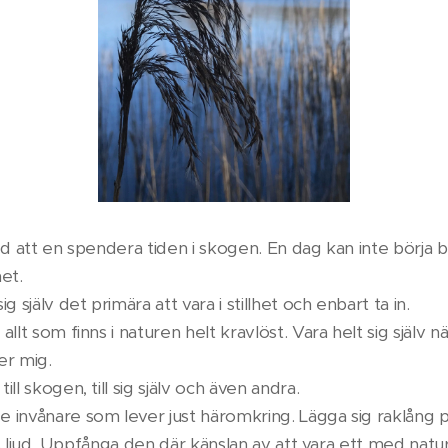
ed att en spendera tiden i skogen. En dag kan inte börja b
et.
g själv det primära att vara i stillhet och enbart ta in.
lt som finns i naturen helt kravlöst. Vara helt sig själv när
ger mig.
ll skogen, till sig själv och även andra.
 invånare som lever just häromkring. Lägga sig raklång
ens ljud. Uppfånga den där känslan av att vara ett med natu