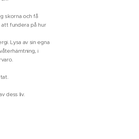
sig skorna och få
 att fundera på hur
rgi. Lysa av sin egna
älvåterhämtning, i
rvaro.
tat.
v dess liv.