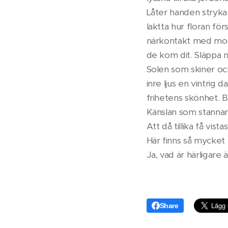
Låter handen stryka 
Iaktta hur floran för
närkontakt med moss
de kom dit. Släppa ne
Solen som skiner och
inre ljus en vintrig d
frihetens skönhet. Bl
Känslan som stannar k
Att då tillika få vist
Här finns så mycket 
Ja, vad är härligare 
Share